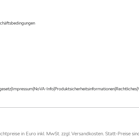
chäftsbedingungen
|
|
|
|
|
gesetz
Impressum
NoVA-Info
Produktsicherheitsinformationen
Rechtliches
 Richtpreise in Euro inkl. MwSt. zzgl. Versandkosten. Statt-Preise si