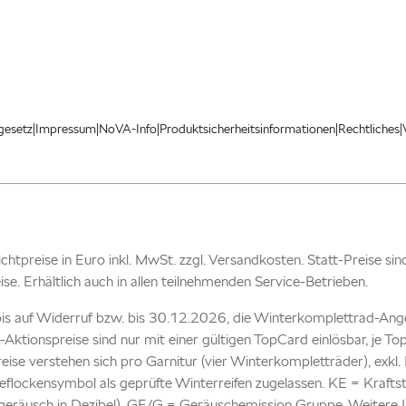
|
|
|
|
|
gesetz
Impressum
NoVA-Info
Produktsicherheitsinformationen
Rechtliches
 Richtpreise in Euro inkl. MwSt. zzgl. Versandkosten. Statt-Preise si
eise. Erhältlich auch in allen teilnehmenden Service-Betrieben.
is auf Widerruf bzw. bis 30.12.2026, die Winterkomplettrad-Ang
-Aktionspreise sind nur mit einer gültigen TopCard einlösbar, je 
reise verstehen sich pro Garnitur (vier Winterkompletträder), ex
flockensymbol als geprüfte Winterreifen zugelassen. KE = Kraftst
eräusch in Dezibel), GE/G = Geräuschemission Gruppe. Weitere In