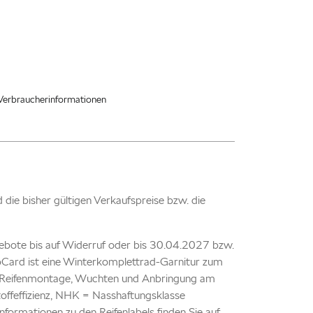
Verbraucherinformationen
nd die bisher gültigen Verkaufspreise bzw. die
ebote bis auf Widerruf oder bis 30.04.2027 bzw.
TopCard ist eine Winterkomplettrad-Garnitur zum
kl. Reifenmontage, Wuchten und Anbringung am
offeffizienz, NHK = Nasshaftungsklasse
formationen zu den Reifenlabels finden Sie auf