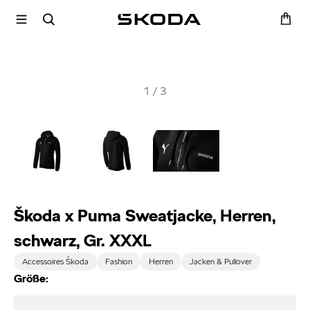
1
/
3
Škoda x Puma Sweatjacke, Herren,
schwarz, Gr. XXXL
Accessoires Škoda
Fashion
Herren
Jacken & Pullover
Größe: