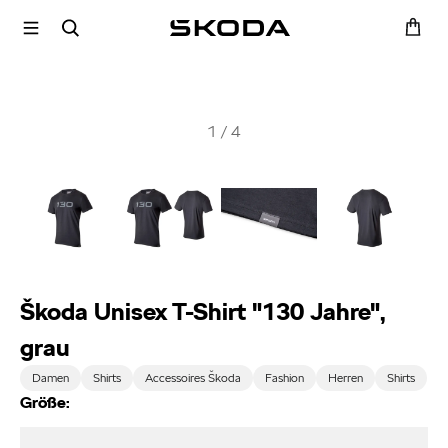
1
/
4
Škoda Unisex T-Shirt "130 Jahre",
grau
Damen
Shirts
Accessoires Škoda
Fashion
Herren
Shirts
Größe: