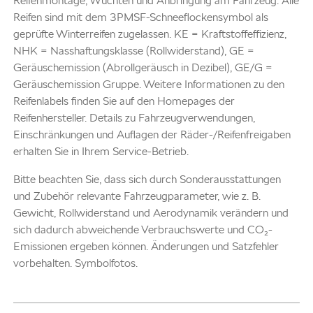
Reifenmontage, Wuchten und Anbringung am Fahrzeug. Alle
Reifen sind mit dem 3PMSF-Schneeflockensymbol als
geprüfte Winterreifen zugelassen. KE = Kraftstoffeffizienz,
NHK = Nasshaftungsklasse (Rollwiderstand), GE =
Geräuschemission (Abrollgeräusch in Dezibel), GE/G =
Geräuschemission Gruppe. Weitere Informationen zu den
Reifenlabels finden Sie auf den Homepages der
Reifenhersteller. Details zu Fahrzeugverwendungen,
Einschränkungen und Auflagen der Räder-/Reifenfreigaben
erhalten Sie in Ihrem Service-Betrieb.
Bitte beachten Sie, dass sich durch Sonderausstattungen
und Zubehör relevante Fahrzeugparameter, wie z. B.
Gewicht, Rollwiderstand und Aerodynamik verändern und
sich dadurch abweichende Verbrauchswerte und CO₂-
Emissionen ergeben können. Änderungen und Satzfehler
vorbehalten. Symbolfotos.