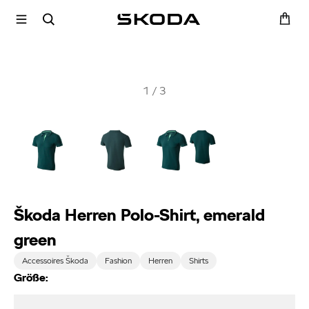
1
/
3
Škoda Herren Polo-Shirt, emerald
green
Accessoires Škoda
Fashion
Herren
Shirts
Größe: