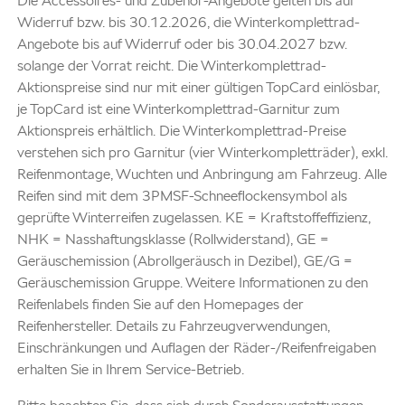
Die Accessoires- und Zubehör-Angebote gelten bis auf
Widerruf bzw. bis 30.12.2026, die Winterkomplettrad-
Angebote bis auf Widerruf oder bis 30.04.2027 bzw.
solange der Vorrat reicht. Die Winterkomplettrad-
Aktionspreise sind nur mit einer gültigen TopCard einlösbar,
je TopCard ist eine Winterkomplettrad-Garnitur zum
Aktionspreis erhältlich. Die Winterkomplettrad-Preise
verstehen sich pro Garnitur (vier Winterkompletträder), exkl.
Reifenmontage, Wuchten und Anbringung am Fahrzeug. Alle
Reifen sind mit dem 3PMSF-Schneeflockensymbol als
geprüfte Winterreifen zugelassen. KE = Kraftstoffeffizienz,
NHK = Nasshaftungsklasse (Rollwiderstand), GE =
Geräuschemission (Abrollgeräusch in Dezibel), GE/G =
Geräuschemission Gruppe. Weitere Informationen zu den
Reifenlabels finden Sie auf den Homepages der
Reifenhersteller. Details zu Fahrzeugverwendungen,
Einschränkungen und Auflagen der Räder-/Reifenfreigaben
erhalten Sie in Ihrem Service-Betrieb.