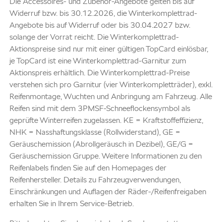
Die Accessoires- und Zubehör-Angebote gelten bis auf
Widerruf bzw. bis 30.12.2026, die Winterkomplettrad-
Angebote bis auf Widerruf oder bis 30.04.2027 bzw.
solange der Vorrat reicht. Die Winterkomplettrad-
Aktionspreise sind nur mit einer gültigen TopCard einlösbar,
je TopCard ist eine Winterkomplettrad-Garnitur zum
Aktionspreis erhältlich. Die Winterkomplettrad-Preise
verstehen sich pro Garnitur (vier Winterkompletträder), exkl.
Reifenmontage, Wuchten und Anbringung am Fahrzeug. Alle
Reifen sind mit dem 3PMSF-Schneeflockensymbol als
geprüfte Winterreifen zugelassen. KE = Kraftstoffeffizienz,
NHK = Nasshaftungsklasse (Rollwiderstand), GE =
Geräuschemission (Abrollgeräusch in Dezibel), GE/G =
Geräuschemission Gruppe. Weitere Informationen zu den
Reifenlabels finden Sie auf den Homepages der
Reifenhersteller. Details zu Fahrzeugverwendungen,
Einschränkungen und Auflagen der Räder-/Reifenfreigaben
erhalten Sie in Ihrem Service-Betrieb.