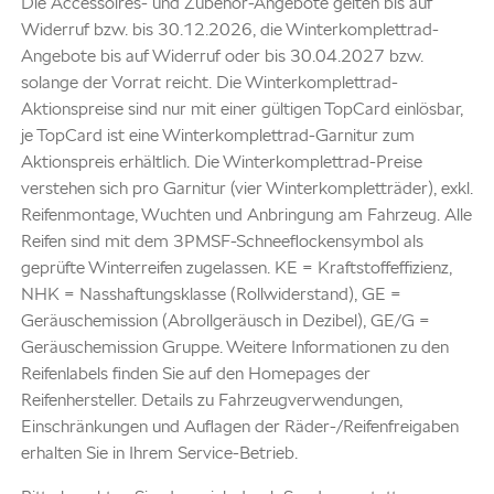
Die Accessoires- und Zubehör-Angebote gelten bis auf
Widerruf bzw. bis 30.12.2026, die Winterkomplettrad-
Angebote bis auf Widerruf oder bis 30.04.2027 bzw.
solange der Vorrat reicht. Die Winterkomplettrad-
Aktionspreise sind nur mit einer gültigen TopCard einlösbar,
je TopCard ist eine Winterkomplettrad-Garnitur zum
Aktionspreis erhältlich. Die Winterkomplettrad-Preise
verstehen sich pro Garnitur (vier Winterkompletträder), exkl.
Reifenmontage, Wuchten und Anbringung am Fahrzeug. Alle
Reifen sind mit dem 3PMSF-Schneeflockensymbol als
geprüfte Winterreifen zugelassen. KE = Kraftstoffeffizienz,
NHK = Nasshaftungsklasse (Rollwiderstand), GE =
Geräuschemission (Abrollgeräusch in Dezibel), GE/G =
Geräuschemission Gruppe. Weitere Informationen zu den
Reifenlabels finden Sie auf den Homepages der
Reifenhersteller. Details zu Fahrzeugverwendungen,
Einschränkungen und Auflagen der Räder-/Reifenfreigaben
erhalten Sie in Ihrem Service-Betrieb.