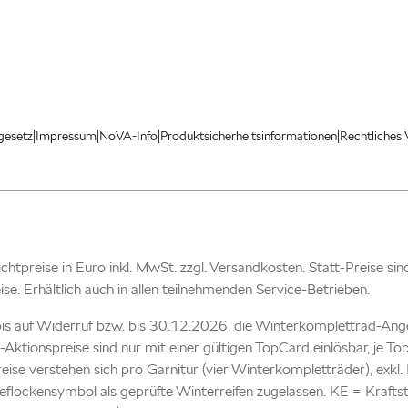
|
|
|
|
|
gesetz
Impressum
NoVA-Info
Produktsicherheitsinformationen
Rechtliches
 Richtpreise in Euro inkl. MwSt. zzgl. Versandkosten. Statt-Preise si
eise. Erhältlich auch in allen teilnehmenden Service-Betrieben.
is auf Widerruf bzw. bis 30.12.2026, die Winterkomplettrad-Ang
-Aktionspreise sind nur mit einer gültigen TopCard einlösbar, je 
reise verstehen sich pro Garnitur (vier Winterkompletträder), ex
flockensymbol als geprüfte Winterreifen zugelassen. KE = Kraftst