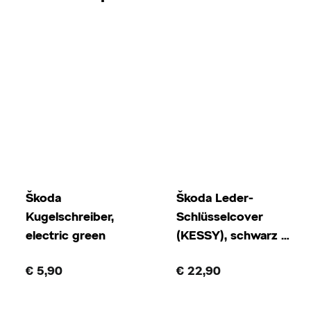
Škoda
Škoda Leder-
Kugelschreiber,
Schlüsselcover
electric green
(KESSY), schwarz mit
weißer Naht
€ 5,90
€ 22,90