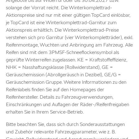
Angebote bis auf Widerruf oder bis 30.04.2027 bzw.
solange der Vorrat reicht. Die Winterkomplettrad-
Aktionspreise sind nur mit einer gültigen TopCard einlösbar,
je TopCard ist eine Winterkomplettrad-Garnitur zum
Aktionspreis erhältlich. Die Winterkomplettrad-Preise
verstehen sich pro Garnitur (vier Winterkompletträder), exkl.
Reifenmontage, Wuchten und Anbringung am Fahrzeug. Alle
Reifen sind mit dem 3PMSF-Schneeflockensymbol als
geprüfte Winterreifen zugelassen. KE = Kraftstoffeffizienz,
NHK = Nasshaftungsklasse (Rollwiderstand), GE =
Geräuschemission (Abrollgeräusch in Dezibel), GE/G =
Geräuschemission Gruppe. Weitere Informationen zu den
Reifenlabels finden Sie auf den Homepages der
Reifenhersteller. Details zu Fahrzeugverwendungen,
Einschränkungen und Auflagen der Räder-/Reifenfreigaben
erhalten Sie in Ihrem Service-Betrieb.
Bitte beachten Sie, dass sich durch Sonderausstattungen
und Zubehör relevante Fahrzeugparameter, wie z. B.