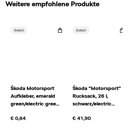
Weitere empfohlene Produkte
Beliebt
Beliebt
Škoda Motorsport
Škoda "Motorsport"
Aufkleber, emerald
Rucksack, 26 l,
green/electric green,
schwarz/electric
15 x 10 cm
green
€ 0,64
€ 41,90