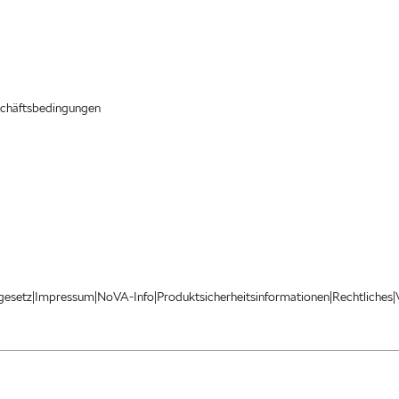
chäftsbedingungen
|
|
|
|
|
gesetz
Impressum
NoVA-Info
Produktsicherheitsinformationen
Rechtliches