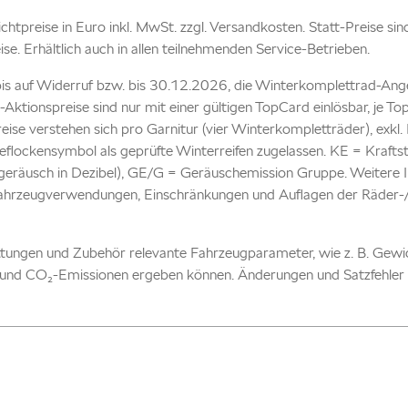
 Richtpreise in Euro inkl. MwSt. zzgl. Versandkosten. Statt-Preise si
eise. Erhältlich auch in allen teilnehmenden Service-Betrieben.
is auf Widerruf bzw. bis 30.12.2026, die Winterkomplettrad-Ang
-Aktionspreise sind nur mit einer gültigen TopCard einlösbar, je 
reise verstehen sich pro Garnitur (vier Winterkompletträder), ex
flockensymbol als geprüfte Winterreifen zugelassen. KE = Kraftst
eräusch in Dezibel), GE/G = Geräuschemission Gruppe. Weitere In
Fahrzeugverwendungen, Einschränkungen und Auflagen der Räder-/Re
attungen und Zubehör relevante Fahrzeugparameter, wie z. B. Gew
und CO₂-Emissionen ergeben können. Änderungen und Satzfehler 