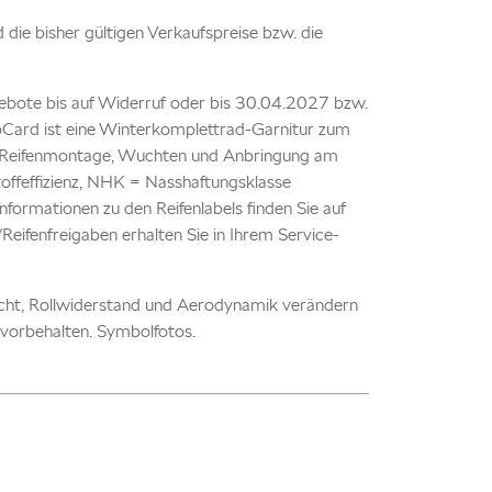
nd die bisher gültigen Verkaufspreise bzw. die
ebote bis auf Widerruf oder bis 30.04.2027 bzw.
TopCard ist eine Winterkomplettrad-Garnitur zum
kl. Reifenmontage, Wuchten und Anbringung am
offeffizienz, NHK = Nasshaftungsklasse
formationen zu den Reifenlabels finden Sie auf
ifenfreigaben erhalten Sie in Ihrem Service-
icht, Rollwiderstand und Aerodynamik verändern
vorbehalten. Symbolfotos.