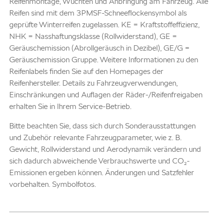
Reifenmontage, Wuchten und Anbringung am Fahrzeug. Alle
Reifen sind mit dem 3PMSF-Schneeflockensymbol als
geprüfte Winterreifen zugelassen. KE = Kraftstoffeffizienz,
NHK = Nasshaftungsklasse (Rollwiderstand), GE =
Geräuschemission (Abrollgeräusch in Dezibel), GE/G =
Geräuschemission Gruppe. Weitere Informationen zu den
Reifenlabels finden Sie auf den Homepages der
Reifenhersteller. Details zu Fahrzeugverwendungen,
Einschränkungen und Auflagen der Räder-/Reifenfreigaben
erhalten Sie in Ihrem Service-Betrieb.
Bitte beachten Sie, dass sich durch Sonderausstattungen
und Zubehör relevante Fahrzeugparameter, wie z. B.
Gewicht, Rollwiderstand und Aerodynamik verändern und
sich dadurch abweichende Verbrauchswerte und CO₂-
Emissionen ergeben können. Änderungen und Satzfehler
vorbehalten. Symbolfotos.