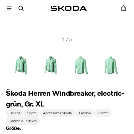
1
/
5
Škoda Herren Windbreaker, electric-
grün, Gr. XL
Beliebt
Sport
Accessoires Škoda
Fashion
Herren
Jacken & Pullover
Größe: