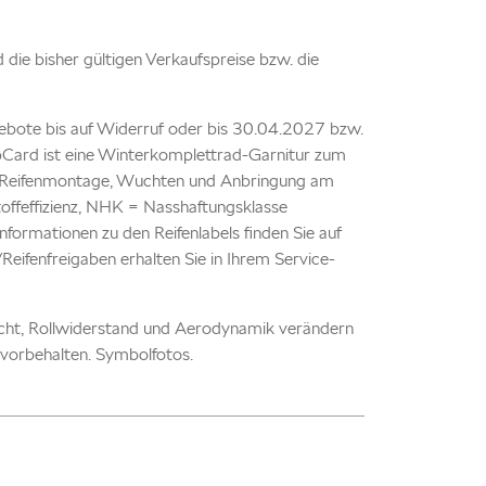
nd die bisher gültigen Verkaufspreise bzw. die
ebote bis auf Widerruf oder bis 30.04.2027 bzw.
TopCard ist eine Winterkomplettrad-Garnitur zum
kl. Reifenmontage, Wuchten und Anbringung am
offeffizienz, NHK = Nasshaftungsklasse
formationen zu den Reifenlabels finden Sie auf
ifenfreigaben erhalten Sie in Ihrem Service-
icht, Rollwiderstand und Aerodynamik verändern
vorbehalten. Symbolfotos.