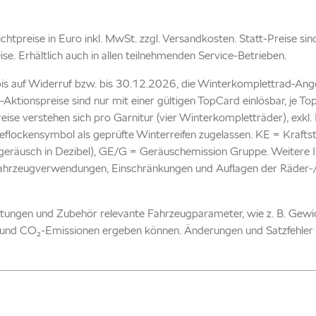
 Richtpreise in Euro inkl. MwSt. zzgl. Versandkosten. Statt-Preise si
eise. Erhältlich auch in allen teilnehmenden Service-Betrieben.
is auf Widerruf bzw. bis 30.12.2026, die Winterkomplettrad-Ang
-Aktionspreise sind nur mit einer gültigen TopCard einlösbar, je 
reise verstehen sich pro Garnitur (vier Winterkompletträder), ex
flockensymbol als geprüfte Winterreifen zugelassen. KE = Kraftst
eräusch in Dezibel), GE/G = Geräuschemission Gruppe. Weitere In
Fahrzeugverwendungen, Einschränkungen und Auflagen der Räder-/Re
attungen und Zubehör relevante Fahrzeugparameter, wie z. B. Gew
und CO₂-Emissionen ergeben können. Änderungen und Satzfehler 