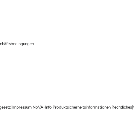
chäftsbedingungen
|
|
|
|
|
gesetz
Impressum
NoVA-Info
Produktsicherheitsinformationen
Rechtliches