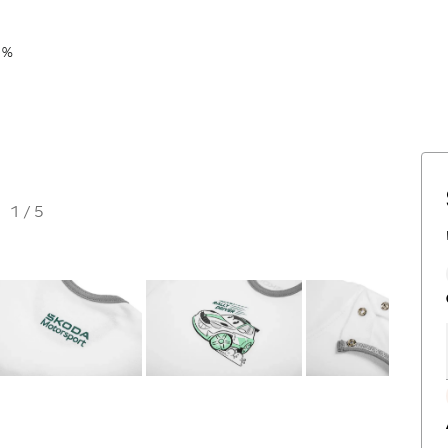
 %
1
/
5