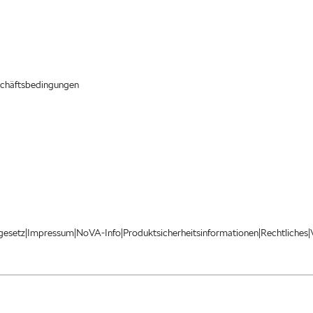
chäftsbedingungen
|
|
|
|
|
gesetz
Impressum
NoVA-Info
Produktsicherheitsinformationen
Rechtliches