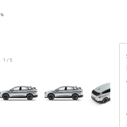
 %
1
/
5