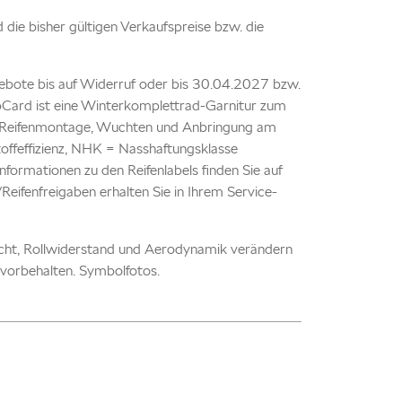
nd die bisher gültigen Verkaufspreise bzw. die
ebote bis auf Widerruf oder bis 30.04.2027 bzw.
TopCard ist eine Winterkomplettrad-Garnitur zum
kl. Reifenmontage, Wuchten und Anbringung am
offeffizienz, NHK = Nasshaftungsklasse
formationen zu den Reifenlabels finden Sie auf
ifenfreigaben erhalten Sie in Ihrem Service-
icht, Rollwiderstand und Aerodynamik verändern
vorbehalten. Symbolfotos.