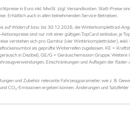
 Richtpreise in Euro inkl. MwSt. zzgl. Versandkosten. Statt-Preise si
eise. Erhältlich auch in allen teilnehmenden Service-Betrieben.
is auf Widerruf bzw. bis 30.12.2026, die Winterkomplettrad-Ang
-Aktionspreise sind nur mit einer gültigen TopCard einlösbar, je 
reise verstehen sich pro Garnitur (vier Winterkompletträder), ex
flockensymbol als geprüfte Winterreifen zugelassen. KE = Kraftst
eräusch in Dezibel), GE/G = Geräuschemission Gruppe. Weitere In
Fahrzeugverwendungen, Einschränkungen und Auflagen der Räder-/Re
attungen und Zubehör relevante Fahrzeugparameter, wie z. B. Gew
und CO₂-Emissionen ergeben können. Änderungen und Satzfehler 