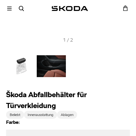
1
/
2
Škoda Abfallbehälter für
Türverkleidung
Beliebt
Innenausstattung
Ablagen
Farbe: